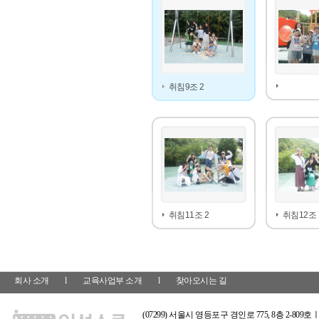
취침9조 2
취침11조 2
취침12조 
회사 소개
l
교육사업부 소개
l
찾아오시는 길
(07299) 서울시 영등포구 경인로 775, 8층 2-809호ㅣ