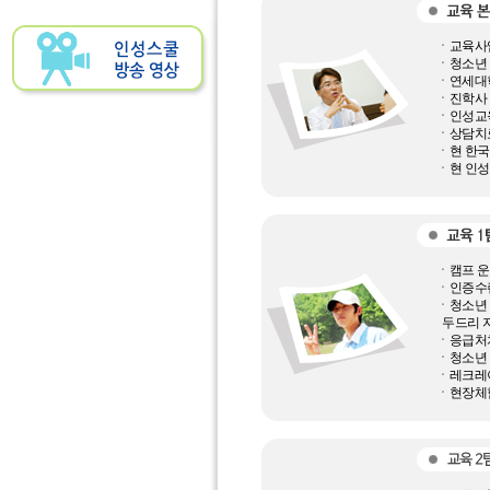
ㆍ교육사
ㆍ청소년
ㆍ연세대학
ㆍ진학사 
ㆍ인성교
ㆍ상담치료
ㆍ현 한
ㆍ현 인성
ㆍ캠프 운
ㆍ인증수
ㆍ청소년 
두드리 지
ㆍ응급처
ㆍ청소년 
ㆍ레크레
ㆍ현장체