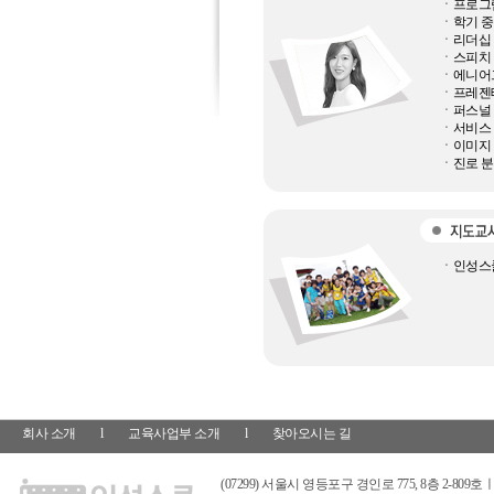
ㆍ프로그램
ㆍ학기 중
ㆍ리더십 
ㆍ스피치 
ㆍ에니어
ㆍ프레젠테
ㆍ퍼스널
ㆍ서비스 
ㆍ이미지 
ㆍ진로 분
ㆍ인성스쿨
회사 소개
l
교육사업부 소개
l
찾아오시는 길
(07299) 서울시 영등포구 경인로 775, 8층 2-809호ㅣ