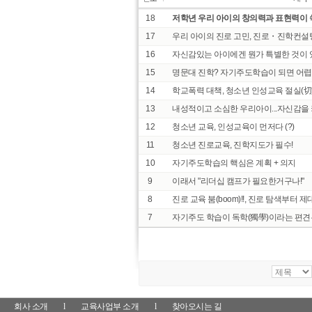
18
저학년 우리 아이의 창의력과 표현력이 
17
우리 아이의 진로 고민, 진로・진학컨설
16
자신감있는 아이에겐 뭔가 특별한 것이 있
15
명문대 진학? 자기주도학습이 되면 어렵
14
학교폭력 대책, 청소년 인성교육 절실(切實
13
내성적이고 소심한 우리아이...자신감을
12
청소년 교육, 인성교육이 먼저다 (?)
11
청소년 진로교육, 진학지도가 필수!
10
자기주도학습의 핵심은 계획 + 의지
9
이래서 "리더십 캠프가 필요한거구나!"
8
진로 교육 붐(boom)!!, 진로 탐색부터 
7
자기주도 학습이 독학(獨學)이라는 편견은
회사 소개
l
교육사업부 소개
l
찾아오시는 길