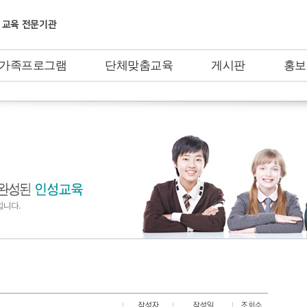
가족프로그램
단체맞춤교육
게시판
홍보